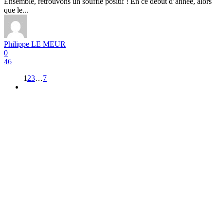
Ensemble, retrouvons un souffle positif ! En ce début d’année, alors
que le...
Philippe LE MEUR
0
46
1
2
3
…
7