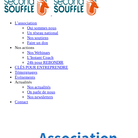
L’association
Qui sommes nous
Un réseau national
Nos soutiens
Faire un don
Nos actions
Nos Webinars
L’Instant Coach
24h pour REBONDIR
CLÉS POUR ENTREPRENDRE
Témoignages
Événements
Actualités
Nos actualités
On parle de nous
Nos newsletters
Contact